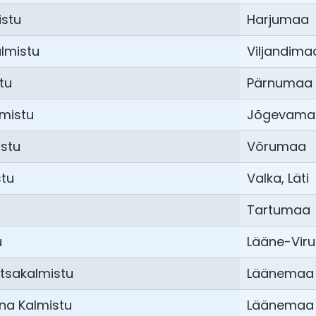
istu
Harjumaa
lmistu
Viljandima
tu
Pärnumaa
mistu
Jõgevama
istu
Võrumaa
stu
Valka, Läti
Tartumaa
u
Lääne-Vir
tsakalmistu
Läänemaa
na Kalmistu
Läänemaa