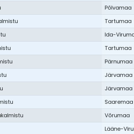
u
Põlvamaa
almistu
Tartumaa
stu
Ida-Virum
mistu
Tartumaa
mistu
Pärnumaa
stu
Järvamaa
tu
Järvamaa
mistu
Saaremaa
akalmistu
Võrumaa
Lääne-Vir