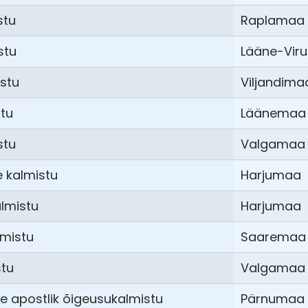
stu
Raplamaa
stu
Lääne-Vir
istu
Viljandima
stu
Läänemaa
stu
Valgamaa
 kalmistu
Harjumaa
almistu
Harjumaa
lmistu
Saaremaa
stu
Valgamaa
 apostlik õigeusukalmistu
Pärnumaa