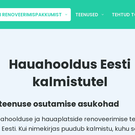
I RENOVEERIMISPAKKUMIST
TEENUSED
TEHTUD 
Hauahooldus Eesti
kalmistutel
teenuse osutamise asukohad
hoolduse ja hauaplatside renoveerimise te
e Eesti. Kui nimekirjas puudub kalmistu, kuhu 