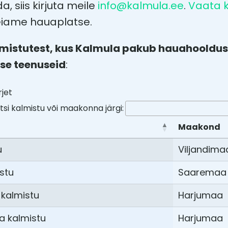
da, siis kirjuta meile
info@kalmula.ee
.
Vaata k
eiame hauaplatse.
lmistutest, kus Kalmula pakub hauahooldus
se teenuseid
:
rjet
tsi kalmistu või maakonna järgi:
Maakond
u
Viljandima
stu
Saaremaa
 kalmistu
Harjumaa
a kalmistu
Harjumaa