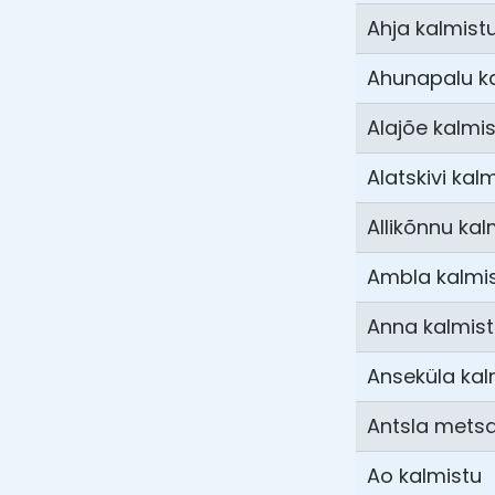
Ahja kalmist
Ahunapalu k
Alajõe kalmi
Alatskivi kal
Allikõnnu kal
Ambla kalmi
Anna kalmis
Anseküla kal
Antsla mets
Ao kalmistu