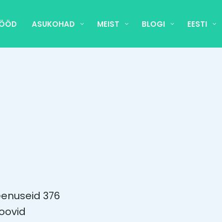
TÖÖD
ASUKOHAD
MEIST
BLOGI
EESTI
enuseid 376
soovid