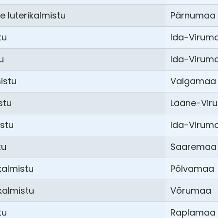
luterikalmistu
Pärnumaa
tu
Ida-Virum
u
Ida-Virum
istu
Valgamaa
stu
Lääne-Vir
stu
Ida-Virum
tu
Saaremaa
kalmistu
Põlvamaa
kalmistu
Võrumaa
tu
Raplamaa