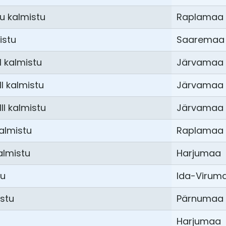
u kalmistu
Raplamaa
istu
Saaremaa
I kalmistu
Järvamaa
I kalmistu
Järvamaa
II kalmistu
Järvamaa
almistu
Raplamaa
almistu
Harjumaa
tu
Ida-Virum
stu
Pärnumaa
Harjumaa