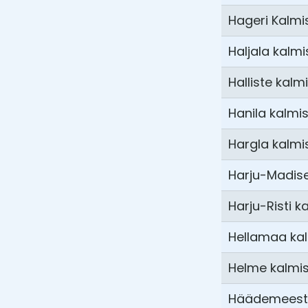
Hageri Kalmi
Haljala kalmi
Halliste kalm
Hanila kalmi
Hargla kalmi
Harju-Madise
Harju-Risti k
Hellamaa ka
Helme kalmi
Häädemeeste