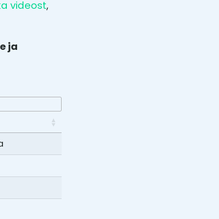
a videost
,
e ja
a