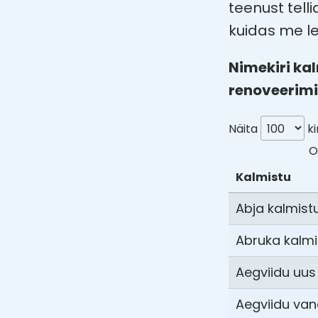
teenust telli
kuidas me l
Nimekiri ka
renoveerimi
Näita
ki
O
Kalmistu
Abja kalmist
Abruka kalmi
Aegviidu uus
Aegviidu van