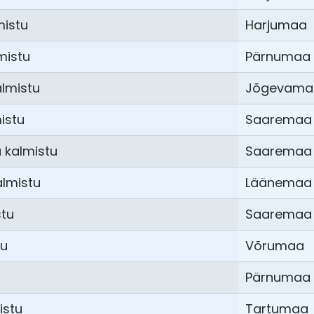
mistu
Harjumaa
mistu
Pärnumaa
lmistu
Jõgevama
istu
Saaremaa
 kalmistu
Saaremaa
lmistu
Läänemaa
stu
Saaremaa
tu
Võrumaa
Pärnumaa
istu
Tartumaa