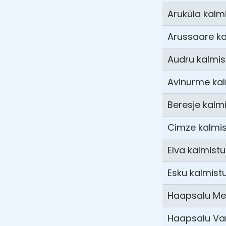
Aruküla kalm
Arussaare ka
Audru kalmis
Avinurme kal
Beresje kalm
Cimze kalmi
Elva kalmistu
Esku kalmist
Haapsalu Me
Haapsalu Va